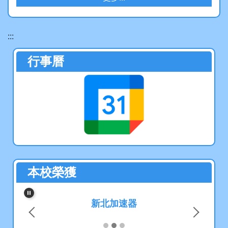
教務處
2026-07-30
:::
行事曆
114學年度校內英文單字競賽
得獎名單
教務處
2026-06-03
恭賀！本校學生參加2026AR
本校榮獲
ML數學競賽榮獲佳績！
教務處
新北加速器
2026-05-29