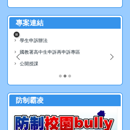
114學年度英文演講英文作文
專案連結
競賽得獎名單
學生申訴辦法
教務處
國
國教署高中生申訴再申訴專區
校
2026-05-08
公開授課
賀！本校學生參加第1150310
梯次全國高級中學閱讀心得寫
作比賽，榮獲佳績
防制霸凌
圖書館
2026-04-28