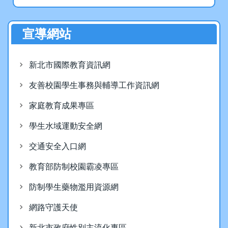
北市中小學科學展覽會榮獲佳
績
宣導網站
教務處
2026-04-20
新北市國際教育資訊網
友善校園學生事務與輔導工作資訊網
全科頂標！中和高中學測亮眼
家庭教育成果專區
定力展現、逆境翻轉新篇章
學生水域運動安全網
教務處
交通安全入口網
2026-02-26
教育部防制校園霸凌專區
防制學生藥物濫用資源網
賀！本校學生參加2025AMC
全美中學數學能力測驗，表現
網路守護天使
優良！
新北市政府性別主流化專區