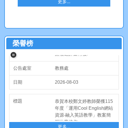
更多...
恭賀本校顏詩穎、林筠倢、嚴
玉如教師榮獲新北市 114 學
榮譽榜
年度金融基礎教育教學行動方
案徵選計畫特優!
教務處
2026-08-03
恭賀本校鄭文婷教師榮獲115
年度「運用Cool English網站
資源‧融入英語教學」教案簡
報比賽佳作
更多...