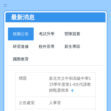
:::
認識中和
最新消息
數位校園
行政處室
校園公告
考試升學
營隊競賽
中和夥伴
研習進修
校外宣導
新生專區
升學專區
國際教育
活動花絮
新北市立中和高級中學1
處室章則
15學年度第1-4次代課教
師甄選簡章
分機信箱
人事室
意見反映