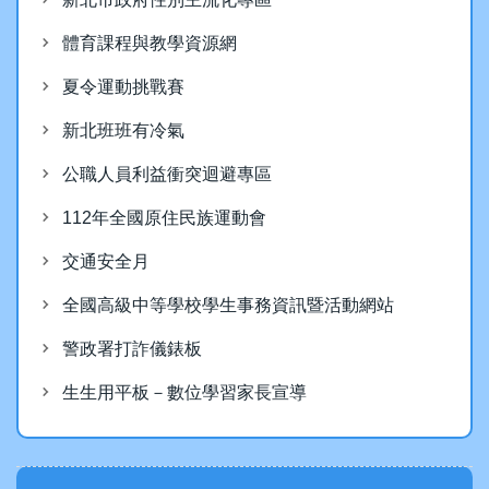
教務處
體育課程與教學資源網
夏令運動挑戰賽
2026-01-08
新北班班有冷氣
賀！本校學生參加114年全國
公職人員利益衝突迴避專區
孝道教育：大聲說『孝』心連
結微電影徵件競賽榮獲優選！
112年全國原住民族運動會
交通安全月
教務處
全國高級中等學校學生事務資訊暨活動網站
2025-12-30
警政署打詐儀錶板
生生用平板－數位學習家長宣導
獨眼的殘數-第14屆中和盃數
學益智競賽得獎名單
教務處