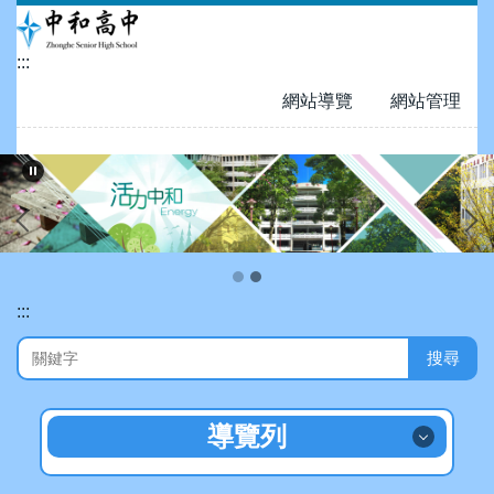
跳
到
:::
主
要
網站導覽
網站管理
內
容
區
:::
搜尋
導覽列
招生專區