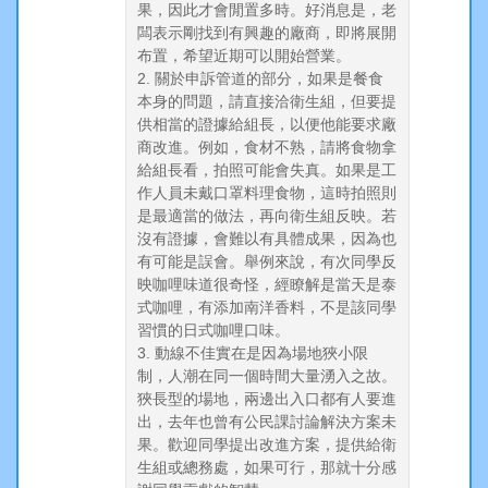
果，因此才會閒置多時。好消息是，老
闆表示剛找到有興趣的廠商，即將展開
布置，希望近期可以開始營業。
2. 關於申訴管道的部分，如果是餐食
本身的問題，請直接洽衛生組，但要提
供相當的證據給組長，以便他能要求廠
商改進。例如，食材不熟，請將食物拿
給組長看，拍照可能會失真。如果是工
作人員未戴口罩料理食物，這時拍照則
是最適當的做法，再向衛生組反映。若
沒有證據，會難以有具體成果，因為也
有可能是誤會。舉例來說，有次同學反
映咖哩味道很奇怪，經瞭解是當天是泰
式咖哩，有添加南洋香料，不是該同學
習慣的日式咖哩口味。
3. 動線不佳實在是因為場地狹小限
制，人潮在同一個時間大量湧入之故。
狹長型的場地，兩邊出入口都有人要進
出，去年也曾有公民課討論解決方案未
果。歡迎同學提出改進方案，提供給衛
生組或總務處，如果可行，那就十分感