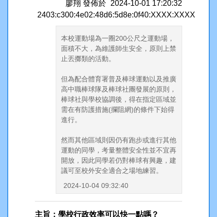
廖翔
發佈於
2024-10-01 17:20:32
2403:c300:4e02:48d6:5d8e:0f40:XXXX:XXXX
本校運動場為一圈200公尺之運動場，
面積不大，為維護師生安全，原則上禁
止丟擲類的活動。
但為配合體育署普及棒球運動以及推廣
高中職棒球隊及棒球社團發展的原則，
棒球社與學校協調後，得在指定區域並
需在有防護措施(攔阻網)的條件下始得
進行。
然而其他區域則因仍有跑步或進行其他
運動的同學，考量整體安全性並不宜再
開放，因此同學若仍對棒球有興趣，建
議可至校外安全適合之場地練習。
2024-10-04 09:32:40
主旨：學校行政效率可以快一點嗎？