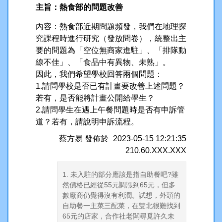
主旨：熱食部的問題改善
內容：熱食部近期問題頻發，我們在地理探
究課程時進行研究（發放問卷），統整出主
要的問題為「空位無商家進駐」、「排隊動
線不佳」、「食品中有異物、未熟」。
因此，我們希望學校回答兩個問題：
1.請問學校是否已有計畫要改善上述問題？
若有，是否能將計畫公開給學生？
2.請問學生在遇上午餐問題時是否有申訴管
道？若有，請說明申訴流程。
蔡方易
發佈於
2023-05-15 12:21:35
210.60.XXX.XXX
1. 未入駐的部分應該是指自助餐吧?雖
然價格已經從55元調漲到65元，但多
數廠商仍覺得沒有利潤。試想，外頭的
自助餐一主菜三配菜，在雙北很難找到
65元的店家，合作社老闆尋覓許久未