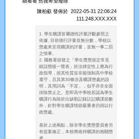
細看看 然後希望廢除
陳柏叡
發佈於
2022-05-31 22:06:24
111.248.XXX.XXX
1. 學生曠課皆屬德性評量評斷參照之
依據, 目前德行評量並無分數，學校以
懲處來呈現曠課的評量，並無一事二罰
之情事。
2. 國教署頒發之「學生獎懲規定常見
錯誤態樣一覽表」於法律定性上應為行
政指導，按其性質並非能強制高中學校
遵守，且其第30條涉及曠課懲處的說
明，其用詞為「不宜」，似乎亦非全面
排除禁止之。意即高中學校若認為學生
曠課行為除於出缺勤記錄註記曠課節數
外，針對學生曠課情節嚴重者仍得以行
政懲處。
基於上述兩點，除非學生獎懲委員會另
有提案修正，本校將維持曠課的相關懲
處。