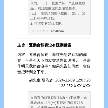
入內。 (二)、 校園禁菸、禁止採集物
品， 維護校園設施及環境整潔。
(三)、 寵物請勿攜入校園。 (四)、 禁
止打棒壘球活動。
2. 排球場有架設球網。
2025-07-30 13:40:44
主旨：運動會預賽沒有延期備案
內容：運動會預賽，應該先想好延期的備
案，不是今天下雨就突然告知改明天，是當
作明天我們都沒事？如果先告知備案，會儘
量把時間空下來。
胡先生
發佈於
2024-11-09 12:03:20
123.252.XXX.XXX
在原來的預賽時間11/2(六)下雨後，學
務處就在11/4(一)整理出四個應對方
案，並透過email及各種line群(包括學