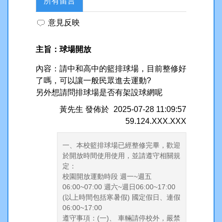
所有留言
行政處室
意見反映
中和夥伴
升學專區
主旨：球場開放
內容：請中和高中的籃排球場，目前整修好
活動花絮
了嗎，可以讓一般民眾進去運動?
另外想請問排球場是否有架設球網呢
處室章則
黃先生
發佈於
2025-07-28 11:09:57
分機信箱
59.124.XXX.XXX
意見反映
一、本校籃排球場已經整修完畢，歡迎
於開放時間使用使用，並請遵守相關規
定：
校園開放運動時段 週一~週五
06:00~07:00 週六~週日06:00~17:00
(以上時間包括寒暑假) 國定假日、連假
06:00~17:00
遵守事項：(一)、 車輛請停校外，嚴禁