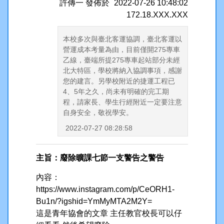
許傳一
發佈於
2022-07-26 10:48:02
172.18.XXX.XXX
本校多次與臺北客運協調，臺北客運以
營運成本考量為由，目前僅開275專車
乙線，臺端所提275專車起站部分未經
北大特區，學校將納入協調事項，感謝
您的建言。另學校附近的捷運工程已
4、5年之久，尚未有明確的完工期
程，請家長、學生行經附近一定要注意
自身安全，敬祝學安。
2022-07-27 08:28:58
主旨：廢除曠課七節一支警告之警告
內容：
https://www.instagram.com/p/CeORH1-
Bu1n/?igshid=YmMyMTA2M2Y=
這是青年協會的文章 主任教官校長可以仔