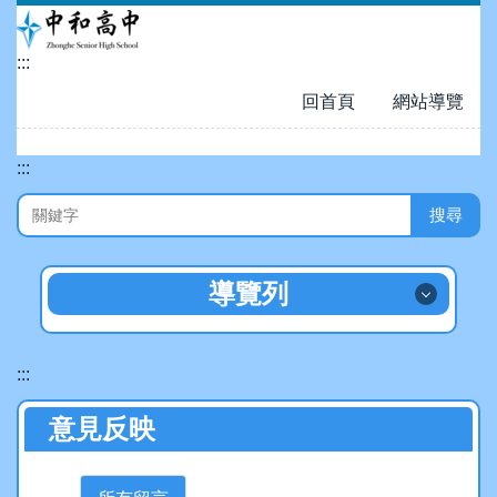
跳
到
:::
主
要
回首頁
網站導覽
內
容
:::
區
搜尋
導覽列
招生專區
:::
認識中和
意見反映
數位校園