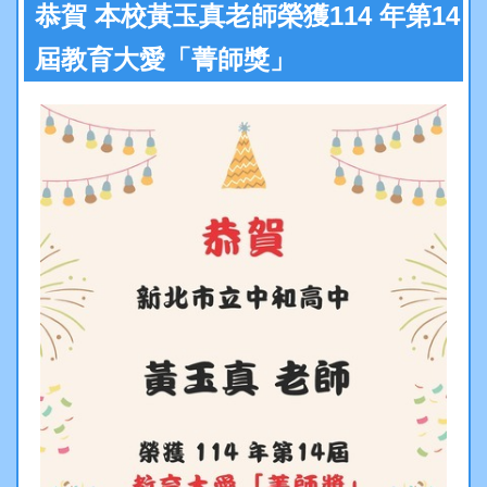
行政處室
恭賀 本校黃玉真老師榮獲114 年第14
屆教育大愛「菁師獎」
中和夥伴
升學專區
活動花絮
處室章則
分機信箱
意見反映