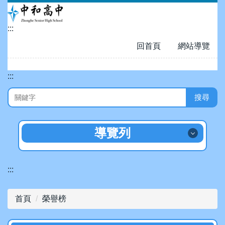
跳
到
:::
主
要
回首頁
網站導覽
內
容
:::
區
搜尋
導覽列
招生專區
:::
認識中和
首頁
榮譽榜
數位校園