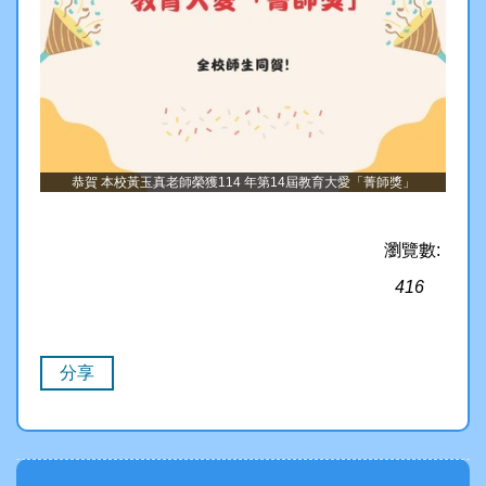
恭賀 本校黃玉真老師榮獲114 年第14屆教育大愛「菁師獎」
瀏覽數:
416
分享