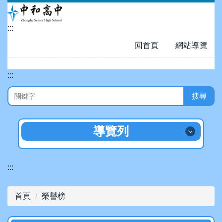
跳
到
:::
主
要
回首頁
網站導覽
內
容
:::
區
搜尋
導覽列
招生專區
:::
認識中和
首頁
榮譽榜
數位校園