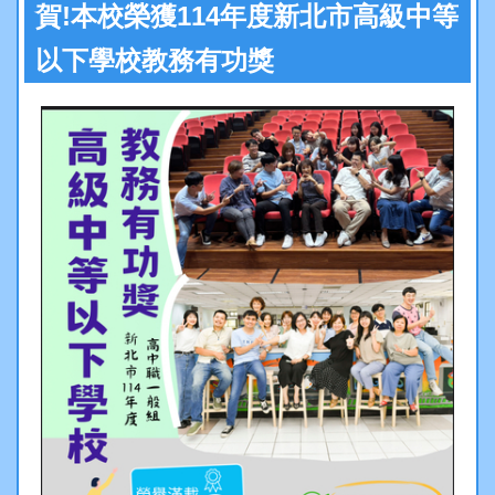
行政處室
賀!本校榮獲114年度新北市高級中等
以下學校教務有功獎
中和夥伴
升學專區
活動花絮
處室章則
分機信箱
意見反映