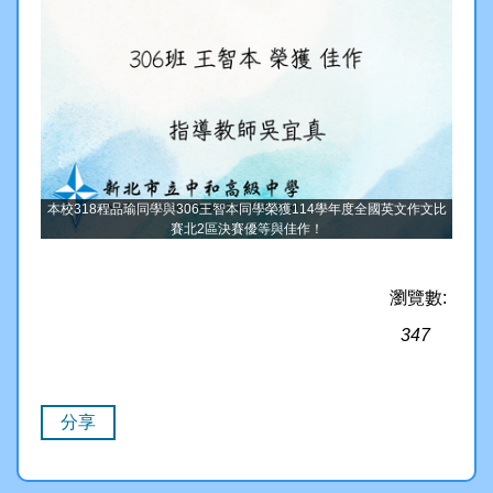
本校318程品瑜同學與306王智本同學榮獲114學年度全國英文作文比
賽北2區決賽優等與佳作！
瀏覽數:
347
分享