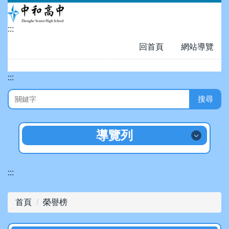
跳
到
:::
主
要
回首頁
網站導覽
內
容
:::
區
搜尋
導覽列
招生專區
:::
認識中和
首頁
榮譽榜
數位校園