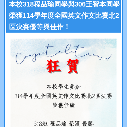
行政處室
本校318程品瑜同學與306王智本同學
榮獲114學年度全國英文作文比賽北2
中和夥伴
區決賽優等與佳作！
升學專區
活動花絮
處室章則
分機信箱
意見反映