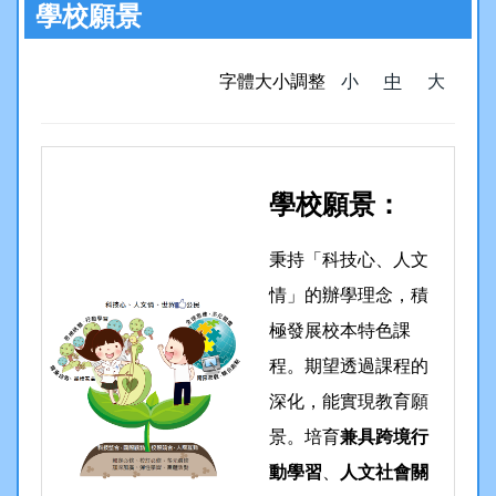
行政處室
學校願景
中和夥伴
字體大小調整
小
中
大
升學專區
活動花絮
學校願景：
處室章則
秉持「科技心、人文
分機信箱
情」的辦學理念，積
意見反映
極發展校本特色課
程。期望透過課程的
深化，能實現教育願
景。培育
兼具跨境行
動學習
、
人文社會關