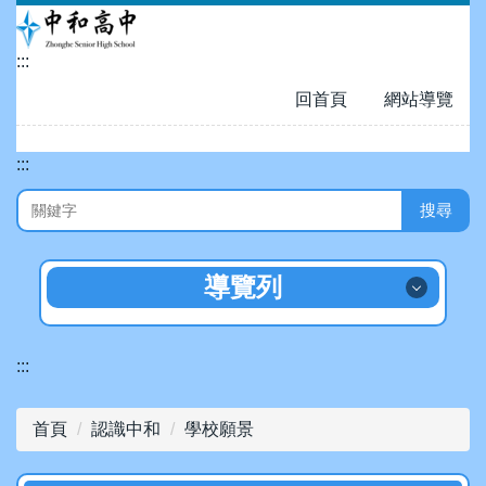
跳
到
:::
主
要
回首頁
網站導覽
內
容
:::
區
搜尋
導覽列
招生專區
:::
認識中和
首頁
認識中和
學校願景
數位校園